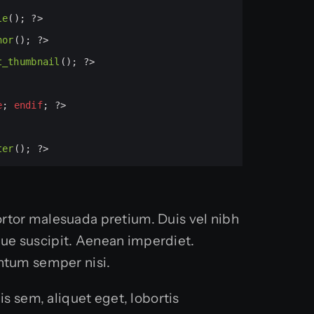
le
(); 
?>
hor
(); 
?>
t_thumbnail
(); 
?>
e
; 
endif
; 
?>
ter
(); 
?>
 tortor malesuada pretium. Duis vel nibh
sque suscipit. Aenean imperdiet.
tum semper nisi.
s sem, aliquet eget, lobortis