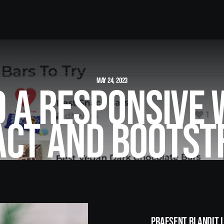
May 24, 2023
d A Responsive 
act And Bootst
Praesent Blandit 