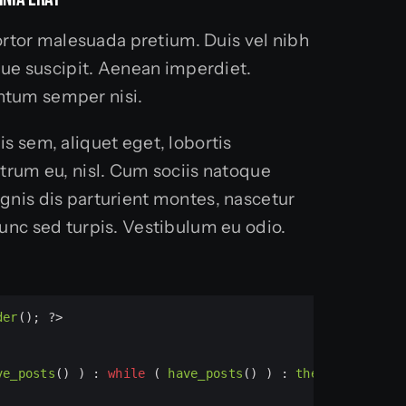
 tortor malesuada pretium. Duis vel nibh
sque suscipit. Aenean imperdiet.
tum semper nisi.
s sem, aliquet eget, lobortis
trum eu, nisl. Cum sociis natoque
gnis dis parturient montes, nascetur
unc sed turpis. Vestibulum eu odio.
der
(); 
?>
ve_posts
() ) : 
while
 ( 
have_posts
() ) : 
the_post
(); 
?>