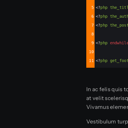
5
<?
php
the_tit
6
<?
php
the_aut
7
<?
php
the_pos
8
9
<?
php
endwhil
10
11
<?
php
get_foo
In ac felis quis
at velit sceleri
Vivamus elemen
Vestibulum turpi