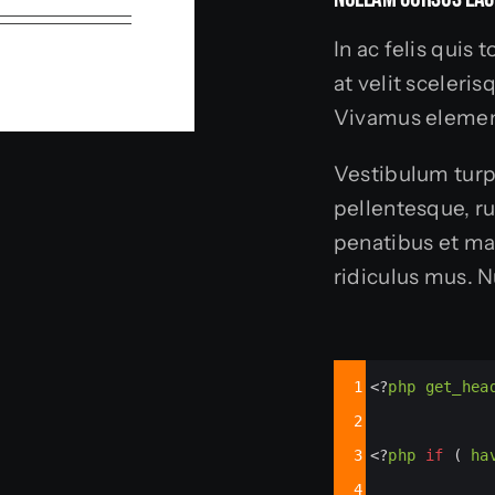
In ac felis quis
at velit sceleri
Vivamus elemen
Vestibulum turpi
pellentesque, ru
penatibus et ma
ridiculus mus. N
Syntax
1
<?
php
get_hea
Highlighter
2
3
<?
php
if
 ( 
ha
4