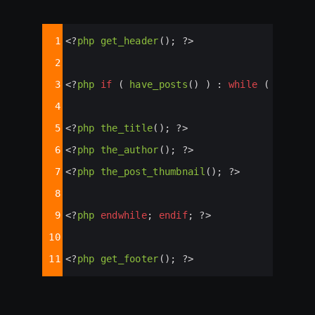
Syntax
1
<?
php
get_header
(); 
?>
Highlighter
2
3
<?
php
if
 ( 
have_posts
() ) : 
while
 ( 
have_p
4
5
<?
php
the_title
(); 
?>
6
<?
php
the_author
(); 
?>
7
<?
php
the_post_thumbnail
(); 
?>
8
9
<?
php
endwhile
; 
endif
; 
?>
10
11
<?
php
get_footer
(); 
?>